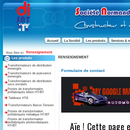
Accueil
La Société
Les produits
Services & 
Renseignement
Vous êtes ici :
RENSEIGNEMENT
Les produits
Transformateurs de distribution
immergés
Formulaire de contact
Transformateurs de puissance
immergés
Transformateurs de distribution
secs enrobés
Postes de transformation
préfabriqués bêton HT/BT
Tableaux HTA
Transformateurs Basse Tension
Postes de transformation
préfabriqués métalique HT/BT
Postes de transformation
préfabriqués photovoltaïques
HT/BT