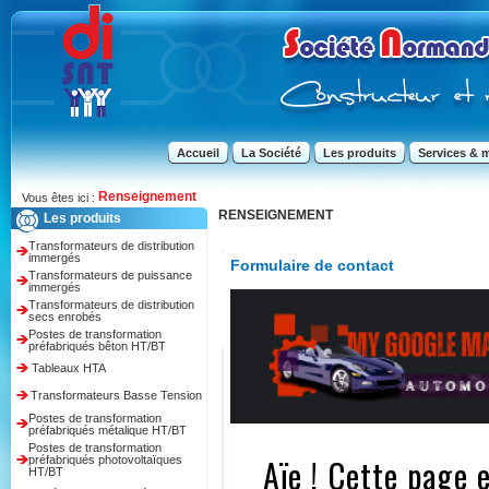
Accueil
La Société
Les produits
Services & 
Renseignement
Vous êtes ici :
RENSEIGNEMENT
Les produits
Transformateurs de distribution
immergés
Formulaire de contact
Transformateurs de puissance
immergés
Transformateurs de distribution
secs enrobés
Postes de transformation
préfabriqués bêton HT/BT
Tableaux HTA
Transformateurs Basse Tension
Postes de transformation
préfabriqués métalique HT/BT
Postes de transformation
préfabriqués photovoltaïques
HT/BT